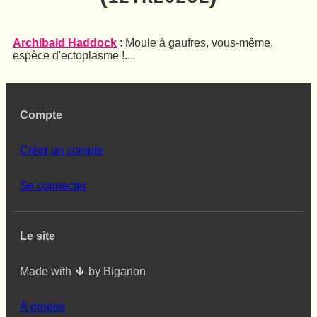
Archibald Haddock
: Moule à gaufres, vous-même,
espèce d'ectoplasme !...
Compte
Créer un compte
Se connecter
Le site
Made with 🌵 by Biganon
À propos