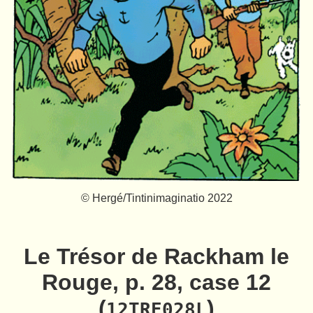
© Hergé/Tintinimaginatio 2022
Le Trésor de Rackham le
Rouge, p. 28, case 12
(
)
12TRE028L